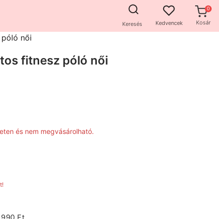
Kosár
Kedvencek
Keresés
 póló női
tos fitnesz póló női
zleten és nem megvásárolható.
t!
1990 Ft