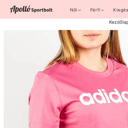
Női
Férfi
Kiegés
Kezdőla