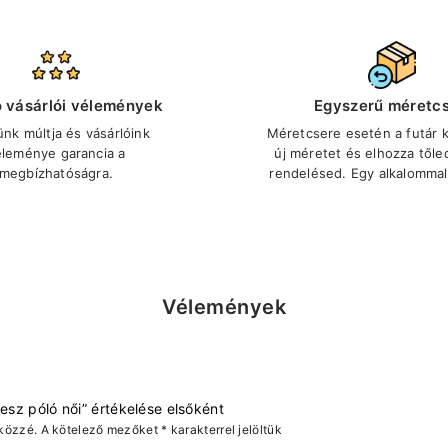
ó vásárlói vélemények
Egyszerű méretc
ünk múltja és vásárlóink
Méretcsere esetén a futár ki
éleménye garancia a
új méretet és elhozza tőle
megbízhatóságra.
rendelésed. Egy alkalommal
Vélemények
nesz póló női” értékelése elsőként
közzé.
A kötelező mezőket
*
karakterrel jelöltük