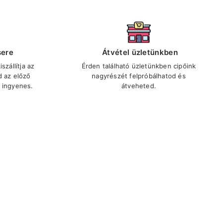
sere
Átvétel üzletünkben
szállítja az
Érden található üzletünkben cipőink
d az előző
nagyrészét felpróbálhatod és
 ingyenes.
átveheted.