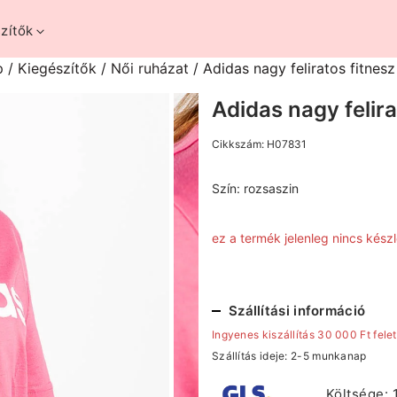
zítők
p
/
Kiegészítők
/
Női ruházat
/ Adidas nagy feliratos fitnesz
Adidas nagy felira
Cikkszám:
H07831
Szín:
rozsaszin
ez a termék jelenleg nincs kés
Szállítási információ
Ingyenes kiszállítás 30 000 Ft felet
Szállítás ideje: 2-5 munkanap
Költsége: 