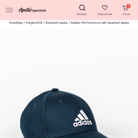
Keresés
Kedvencek
Kosár
Kezdőlap
/
Kiegészítők
/
Baseball sapka
/ Adidas Performance kék baseball sapka