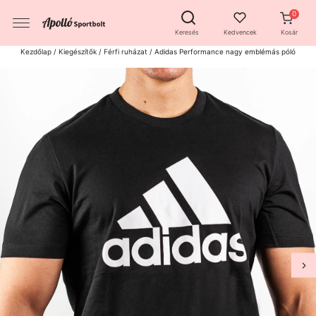
Keresés
Kedvencek
Kosár
Kezdőlap
/
Kiegészítők
/
Férfi ruházat
/ Adidas Performance nagy emblémás póló