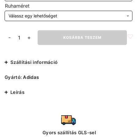
Ruhaméret
Adidas
-
+
KOSÁRBA TESZEM
Performance
nagy
emblémás
póló
Szállítási információ
mennyiség
Gyártó:
Adidas
Leírás
Gyors szállítás GLS-sel