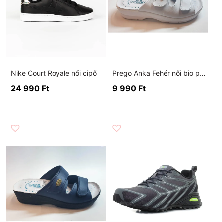
Nike Court Royale női cipő
Prego Anka Fehér női bio papucs
24 990
Ft
9 990
Ft