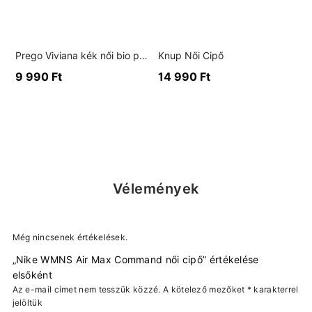
Prego Viviana kék női bio papucs
Knup Női Cipő
9 990
Ft
14 990
Ft
Vélemények
Még nincsenek értékelések.
„Nike WMNS Air Max Command női cipő” értékelése
elsőként
Az e-mail címet nem tesszük közzé.
A kötelező mezőket
*
karakterrel
jelöltük