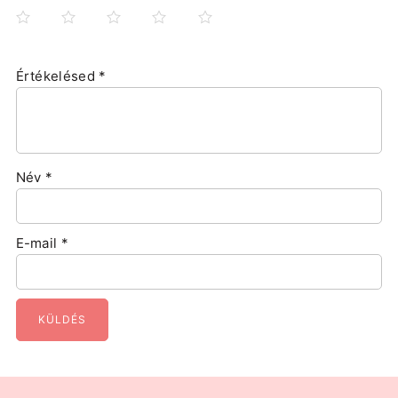
Értékelésed
*
Név
*
E-mail
*