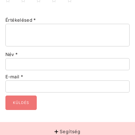
Értékelésed
*
Név
*
E-mail
*
Segítség