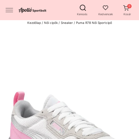
Keresés
Kedvencek
Kosár
Kezdőlap
/
Női cipők
/
Sneaker
/ Puma R78 Női Sportcipő