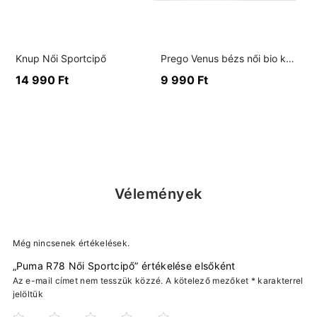
Knup Női Sportcipő
Prego Venus bézs női bio klumpa
14 990
Ft
9 990
Ft
Vélemények
Még nincsenek értékelések.
„Puma R78 Női Sportcipő” értékelése elsőként
Az e-mail címet nem tesszük közzé.
A kötelező mezőket
*
karakterrel
jelöltük