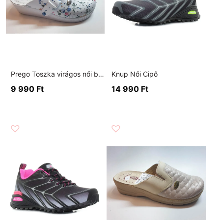
Prego Toszka virágos női bio klumpa
Knup Női Cipő
9 990
Ft
14 990
Ft