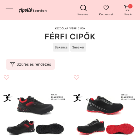
Keresés
Kedvencek
Kosár
KEZDŐLAP
/ FÉRFI CIPŐK
FÉRFI CIPŐK
Bakancs
Sneaker
Szűrés és rendezés