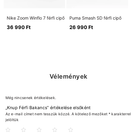
Nike Zoom Winflo 7 férfi cipő
Puma Smash SD férfi cipő
36 990
Ft
26 990
Ft
Vélemények
Még nincsenek értékelések.
„Knup Férfi Bakancs” értékelése elsőként
Az e-mail címet nem tesszük közzé.
A kötelező mezőket
*
karakterrel
jelöltük