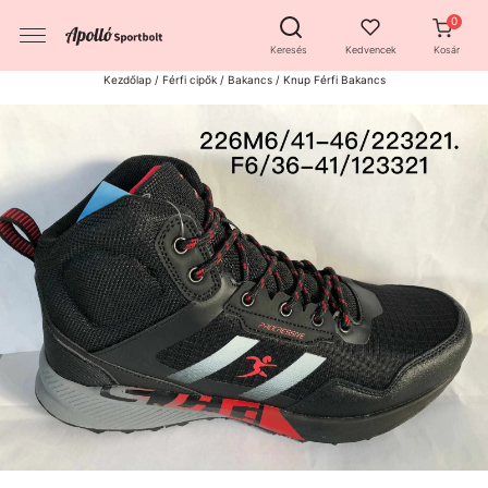
Keresés
Kedvencek
Kosár
Kezdőlap
/
Férfi cipők
/
Bakancs
/ Knup Férfi Bakancs