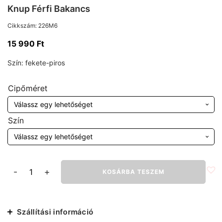
Knup Férfi Bakancs
Cikkszám:
226M6
15 990
Ft
Szín:
fekete-piros
Cipőméret
Szín
Knup
-
+
KOSÁRBA TESZEM
Férfi
Bakancs
mennyiség
Szállítási információ