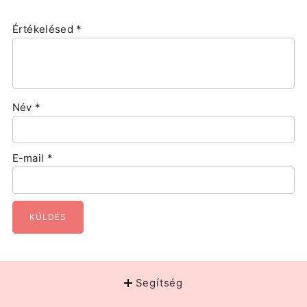
Értékelésed
*
Név
*
E-mail
*
Segítség