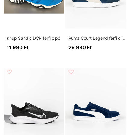
Knup Sandic DCP férfi cipő
Puma Court Legend férfi cipő
11 990
Ft
29 990
Ft