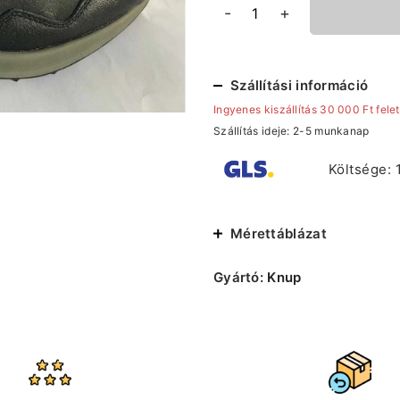
Knup
-
+
Férfi
Bakancs
mennyiség
Szállítási információ
Ingyenes kiszállítás 30 000 Ft felet
Szállítás ideje: 2-5 munkanap
Költsége: 
Mérettáblázat
Gyártó:
Knup