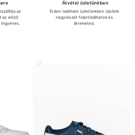
sere
Átvétel üzletünkben
szállítja az
Érden található üzletünkben cipőink
d az előző
nagyrészét felpróbálhatod és
 ingyenes.
átveheted.