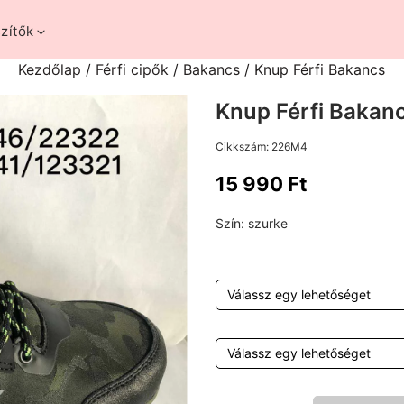
zítők
Kezdőlap
/
Férfi cipők
/
Bakancs
/ Knup Férfi Bakancs
Knup Férfi Bakan
Cikkszám:
226M4
15 990
Ft
Szín:
szurke