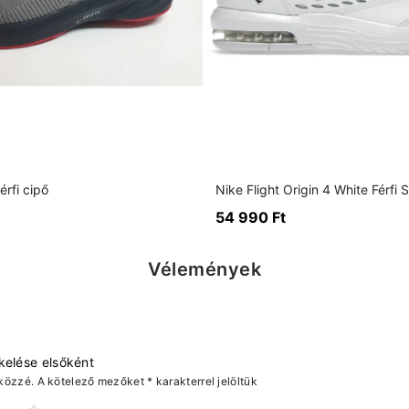
rfi cipő
Nike Flight Origin 4 White Férfi 
54 990
Ft
Vélemények
kelése elsőként
közzé.
A kötelező mezőket
*
karakterrel jelöltük