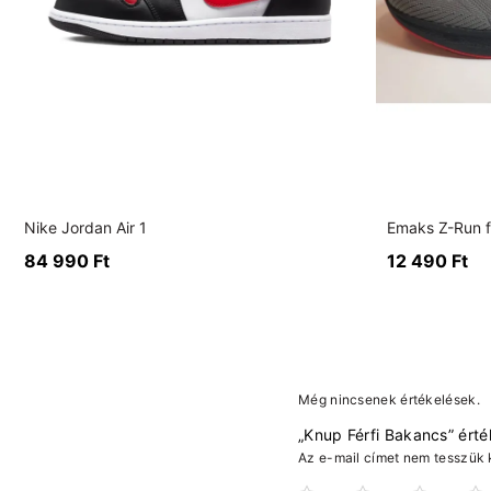
Nike Jordan Air 1
Emaks Z-Run fé
84 990
Ft
12 490
Ft
Még nincsenek értékelések.
„Knup Férfi Bakancs” érté
Az e-mail címet nem tesszük 