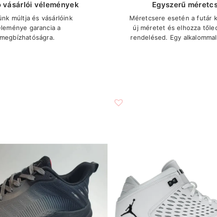
ó vásárlói vélemények
Egyszerű méretc
ünk múltja és vásárlóink
Méretcsere esetén a futár ki
éleménye garancia a
új méretet és elhozza tőle
megbízhatóságra.
rendelésed. Egy alkalommal