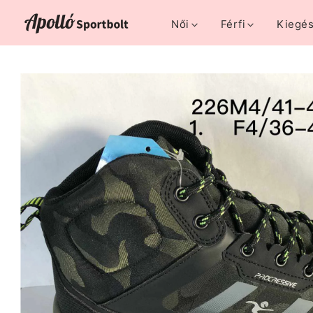
Női
Férfi
Kiegés