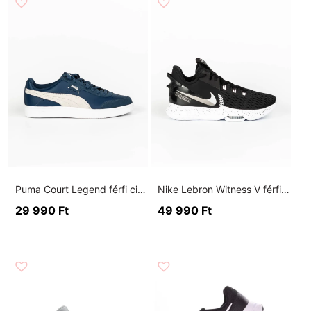
Puma Court Legend férfi cipő
Nike Lebron Witness V férfi cipő
29 990
Ft
49 990
Ft