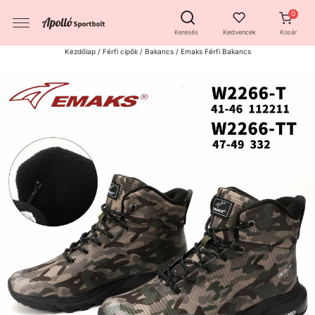
Keresés
Kedvencek
Kosár
Kezdőlap
/
Férfi cipők
/
Bakancs
/ Emaks Férfi Bakancs