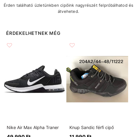
Érden található üzletünkben cipőink nagyrészét felpróbálhatod és
átveheted.
ÉRDEKELHETNEK MÉG
Nike Air Max Alpha Traner
Knup Sandic férfi cipő
49 990
Ft
11 990
Ft