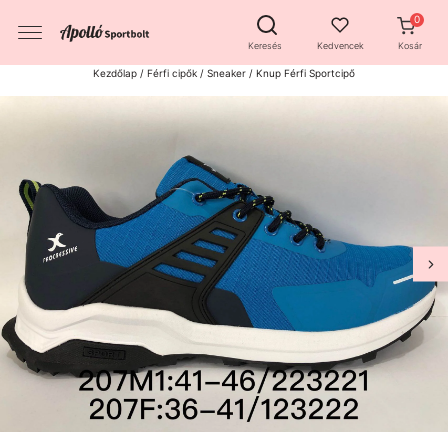
Keresés
Kedvencek
Kosár
Kezdőlap
/
Férfi cipők
/
Sneaker
/ Knup Férfi Sportcipő