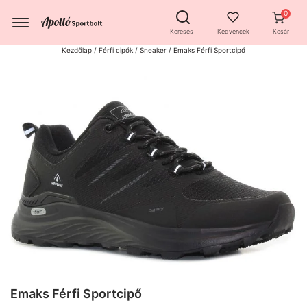
Keresés
Kedvencek
Kosár
Kezdőlap
/
Férfi cipők
/
Sneaker
/ Emaks Férfi Sportcipő
Emaks Férfi Sportcipő