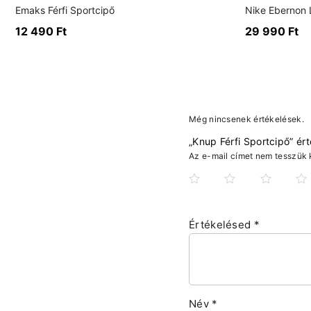
Emaks Férfi Sportcipő
Nike Ebernon L
12 490
Ft
29 990
Ft
Még nincsenek értékelések.
„Knup Férfi Sportcipő” ér
Az e-mail címet nem tesszük 
Értékelésed
*
Név
*