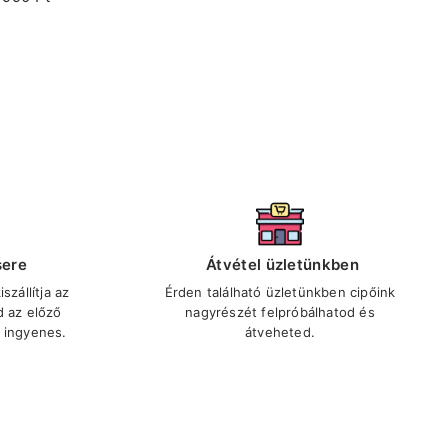
sere
Átvétel üzletünkben
szállítja az
Érden található üzletünkben cipőink
d az előző
nagyrészét felpróbálhatod és
 ingyenes.
átveheted.