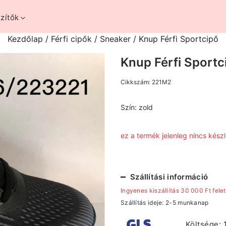
zítők
Kezdőlap
/
Férfi cipők
/
Sneaker
/ Knup Férfi Sportcipő
Knup Férfi Sportc
Cikkszám:
221M2
Szín:
zold
ez a termék jelenleg nincs kés
Szállítási információ
Ingyenes kiszállítás 30 000 Ft felet
Szállítás ideje: 2-5 munkanap
Költsége: 