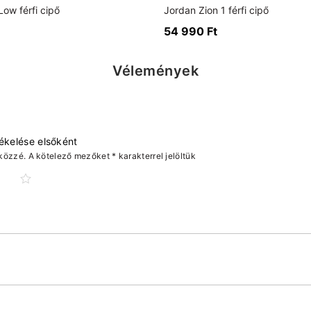
ow férfi cipő
Jordan Zion 1 férfi cipő
54 990
Ft
Vélemények
tékelése elsőként
közzé.
A kötelező mezőket
*
karakterrel jelöltük