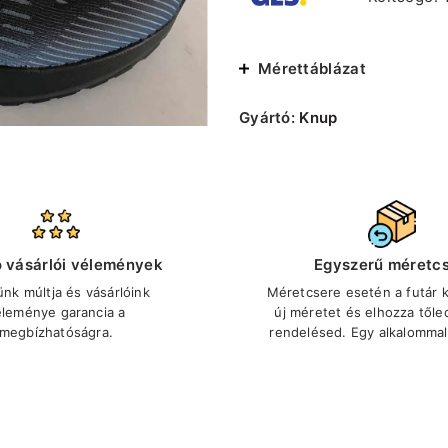
Mérettáblázat
Gyártó:
Knup
ó vásárlói vélemények
Egyszerű méretc
ünk múltja és vásárlóink
Méretcsere esetén a futár ki
éleménye garancia a
új méretet és elhozza tőle
megbízhatóságra.
rendelésed. Egy alkalommal