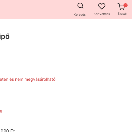
Kosár
Kedvencek
Keresés
ipő
zleten és nem megvásárolható.
t!
1990 Ft