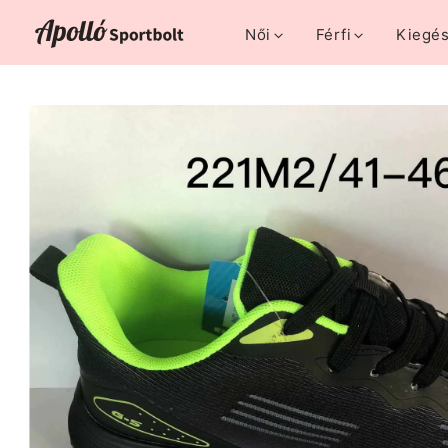
Női
Férfi
Kiegés