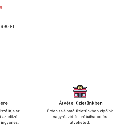
t!
1990 Ft
sere
Átvétel üzletünkben
szállítja az
Érden található üzletünkben cipőink
d az előző
nagyrészét felpróbálhatod és
 ingyenes.
átveheted.