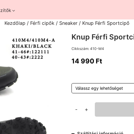
zítők
Kezdőlap
/
Férfi cipők
/
Sneaker
/ Knup Férfi Sportcipő
Knup Férfi Sportc
Cikkszám:
410-M4
14 990
Ft
Knup
-
+
Férfi
Sportcipő
mennyiség
Szállítási információ