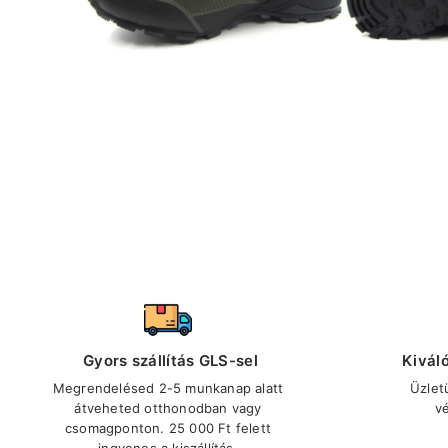
Gyors szállítás GLS-sel
Kivál
Megrendelésed 2-5 munkanap alatt
Üzlet
átveheted otthonodban vagy
v
csomagponton. 25 000 Ft felett
ingyenes a kiszállítás.