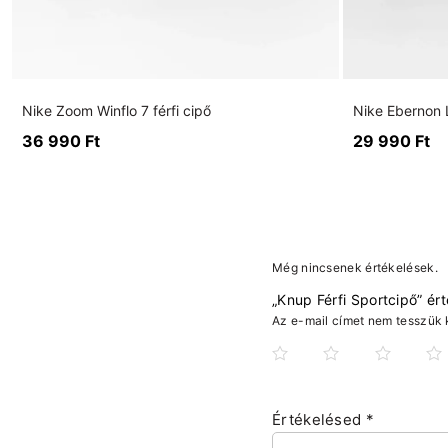
Nike Zoom Winflo 7 férfi cipő
Nike Ebernon L
36 990
Ft
29 990
Ft
Még nincsenek értékelések.
„Knup Férfi Sportcipő” ér
Az e-mail címet nem tesszük 
Értékelésed
*