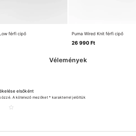
ow férfi cipő
Puma Wired Knit férfi cipő
26 990
Ft
Vélemények
tékelése elsőként
közzé.
A kötelező mezőket
*
karakterrel jelöltük