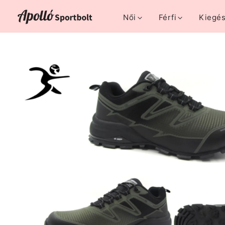
Női
Férfi
Kiegés