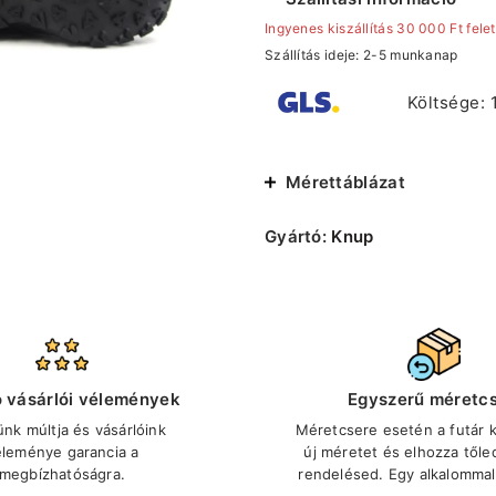
Ingyenes kiszállítás 30 000 Ft felet
Szállítás ideje: 2-5 munkanap
Költsége: 
Mérettáblázat
Gyártó:
Knup
ó vásárlói vélemények
Egyszerű méretc
ünk múltja és vásárlóink
Méretcsere esetén a futár ki
éleménye garancia a
új méretet és elhozza tőle
megbízhatóságra.
rendelésed. Egy alkalommal