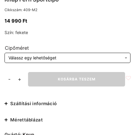
Cikkszám:
409-M2
14 990
Ft
Szín:
fekete
Cipőméret
Knup
-
+
KOSÁRBA TESZEM
Férfi
Sportcipő
mennyiség
Szállítási információ
Mérettáblázat
Gyártó:
Knup