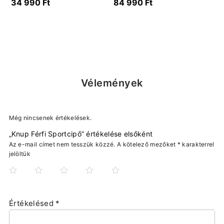
34 990
Ft
84 990
Ft
Vélemények
Még nincsenek értékelések.
„Knup Férfi Sportcipő” értékelése elsőként
Az e-mail címet nem tesszük közzé.
A kötelező mezőket
*
karakterrel
jelöltük
Értékelésed
*