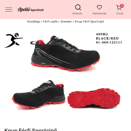
Keresés
Kedvencek
Kosár
Kezdőlap
/
Férfi cipők
/
Sneaker
/ Knup Férfi Sportcipő
Knup Férfi Sportcipő