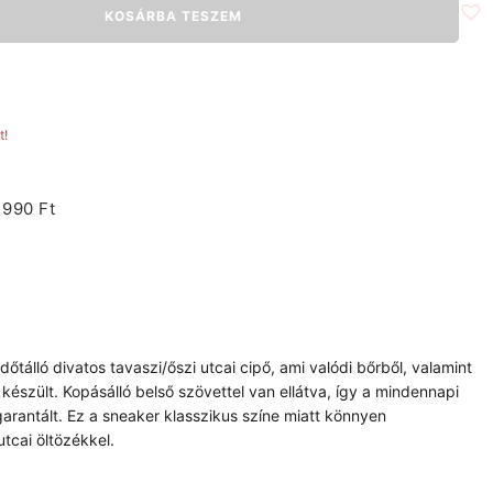
KOSÁRBA TESZEM
t!
1990 Ft
dőtálló divatos tavaszi/őszi utcai cipő, ami valódi bőrből, valamint
készült. Kopásálló belső szövettel van ellátva, így a mindennapi
garantált. Ez a sneaker klasszikus színe miatt könnyen
tcai öltözékkel.