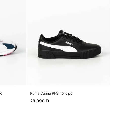
pő
Puma Carina PFS női cipő
29 990
Ft