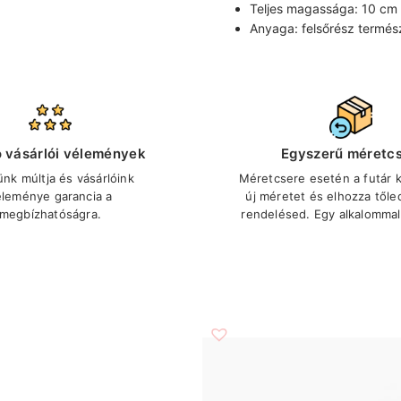
Teljes magassága: 10 cm
Anyaga: felsőrész termés
ó vásárlói vélemények
Egyszerű méretc
ünk múltja és vásárlóink
Méretcsere esetén a futár ki
éleménye garancia a
új méretet és elhozza tőle
megbízhatóságra.
rendelésed. Egy alkalommal