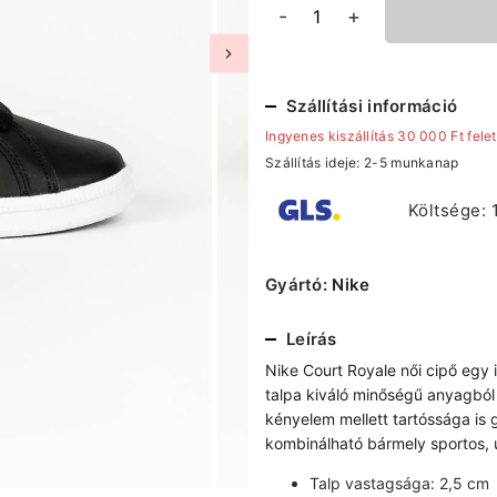
Nike
-
+
Court
Royale
női
cipő
Szállítási információ
mennyiség
Ingyenes kiszállítás 30 000 Ft felet
Szállítás ideje: 2-5 munkanap
Költsége: 
Gyártó:
Nike
Leírás
Nike Court Royale női cipő egy i
talpa kiváló minőségű anyagból 
kényelem mellett tartóssága is 
kombinálható bármely sportos, u
Talp vastagsága: 2,5 cm