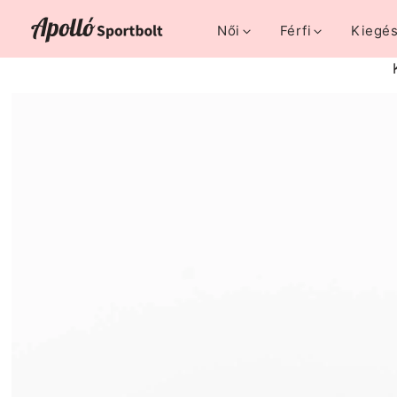
Női
Férfi
Kiegés