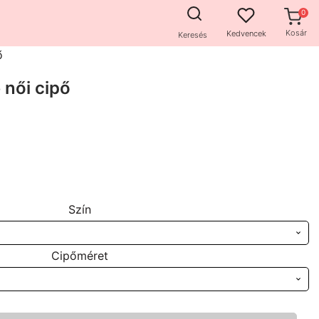
Kosár
Kedvencek
Keresés
ő
 női cipő
Szín
Cipőméret