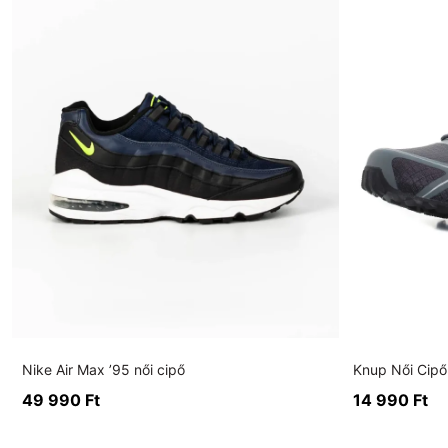
Nike Air Max ’95 női cipő
Knup Női Cipő
49 990
Ft
14 990
Ft