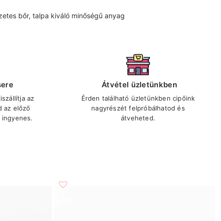
zetes bőr, talpa kiváló minőségű anyag
sere
Átvétel üzletünkben
szállítja az
Érden található üzletünkben cipőink
d az előző
nagyrészét felpróbálhatod és
 ingyenes.
átveheted.