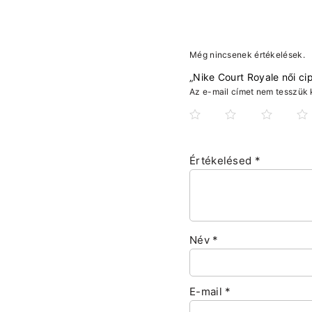
Még nincsenek értékelések.
„Nike Court Royale női ci
Az e-mail címet nem tesszük 
Értékelésed
*
Név
*
E-mail
*