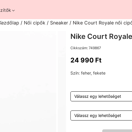
zítők
Kezdőlap
/
Női cipők
/
Sneaker
/ Nike Court Royale női cip
Nike Court Royale
Cikkszám:
749867
24 990
Ft
Szín:
feher, fekete