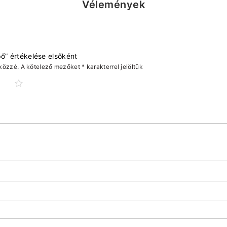
Vélemények
pő” értékelése elsőként
közzé.
A kötelező mezőket
*
karakterrel jelöltük