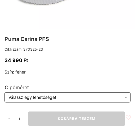
Puma Carina PFS
Cikkszám:
370325-23
34 990
Ft
Szín:
feher
Cipőméret
Puma
-
+
KOSÁRBA TESZEM
Carina
PFS
mennyiség