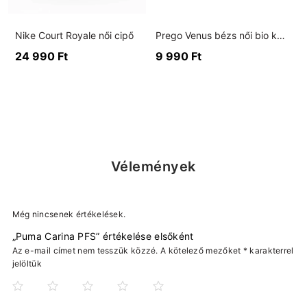
Nike Court Royale női cipő
Prego Venus bézs női bio klumpa
24 990
Ft
9 990
Ft
Vélemények
Még nincsenek értékelések.
„Puma Carina PFS” értékelése elsőként
Az e-mail címet nem tesszük közzé.
A kötelező mezőket
*
karakterrel
jelöltük