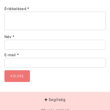
Értékelésed
*
Név
*
E-mail
*
Segítség