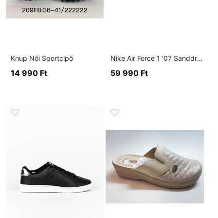
Knup Női Sportcipő
Nike Air Force 1 '07 Sanddrift Metallic Gold
14 990
Ft
59 990
Ft