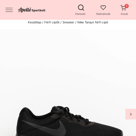
Keresés
Kedvencek
Kosár
Kezdőlap
/
Férfi cipők
/
Sneaker
/ Nike Tanjun férfi cipő