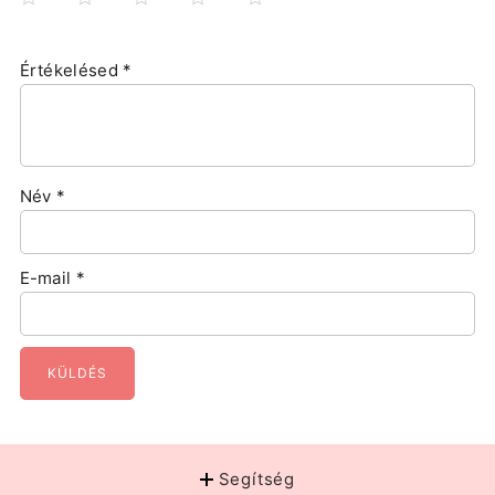
Értékelésed
*
Név
*
E-mail
*
Segítség