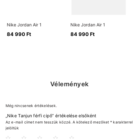
Nike Jordan Air 1
Nike Jordan Air 1
84 990
Ft
84 990
Ft
Vélemények
Még nincsenek értékelések.
„Nike Tanjun férfi cipő” értékelése elsőként
Az e-mail címet nem tesszük közzé.
A kötelező mezőket
*
karakterrel
jelöltük