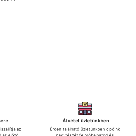
sere
Átvétel üzletünkben
szállítja az
Érden található üzletünkben cipőink
d az előző
nagyrészét felpróbálhatod és