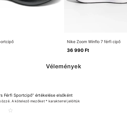
portcipő
Nike Zoom Winflo 7 férfi cipő
36 990
Ft
Vélemények
 Férfi Sportcipő” értékelése elsőként
közzé.
A kötelező mezőket
*
karakterrel jelöltük