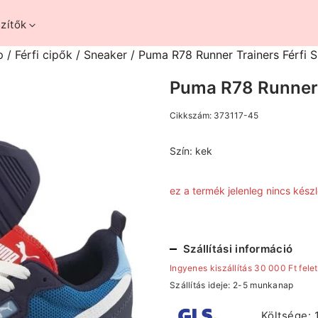
zítők
p
/
Férfi cipők
/
Sneaker
/ Puma R78 Runner Trainers Férfi 
Puma R78 Runner 
Cikkszám:
373117-45
Szín:
kek
ez a termék jelenleg nincs kés
Szállítási információ
Ingyenes kiszállítás 30 000 Ft felet
Szállítás ideje: 2-5 munkanap
Költsége: 