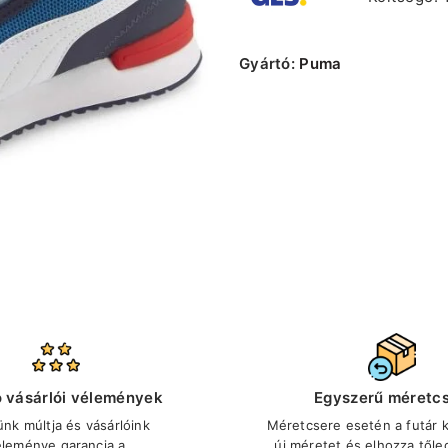
Gyártó:
Puma
ó vásárlói vélemények
Egyszerű méretc
ünk múltja és vásárlóink
Méretcsere esetén a futár ki
éleménye garancia a
új méretet és elhozza tőle