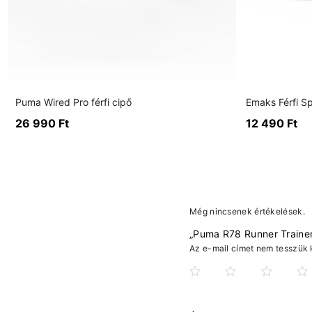
Puma Wired Pro férfi cipő
Emaks Férfi S
26 990
Ft
12 490
Ft
Még nincsenek értékelések.
„Puma R78 Runner Trainers
Az e-mail címet nem tesszük 