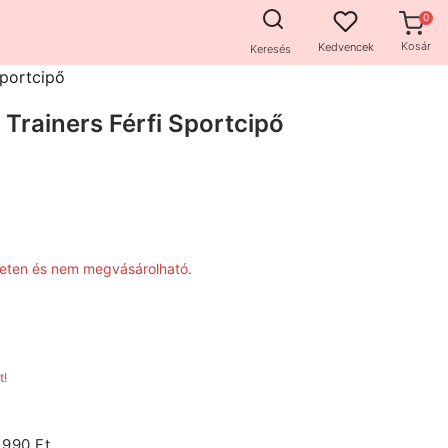
Kosár
Kedvencek
Keresés
Sportcipő
Trainers Férfi Sportcipő
zleten és nem megvásárolható.
t!
1990 Ft