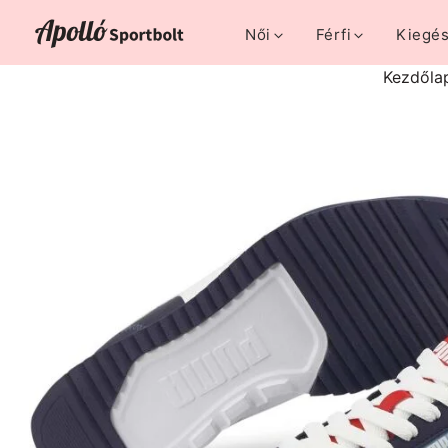
Női
Férfi
Kiegés
Kezdőla