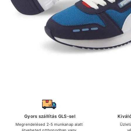
Gyors szállítás GLS-sel
Kivál
Megrendelésed 2-5 munkanap alatt
Üzlet
átveheted otthonodban vagy
v