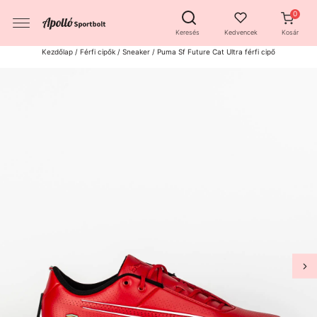
Keresés
Kedvencek
Kosár
Kezdőlap
/
Férfi cipők
/
Sneaker
/ Puma Sf Future Cat Ultra férfi cipő