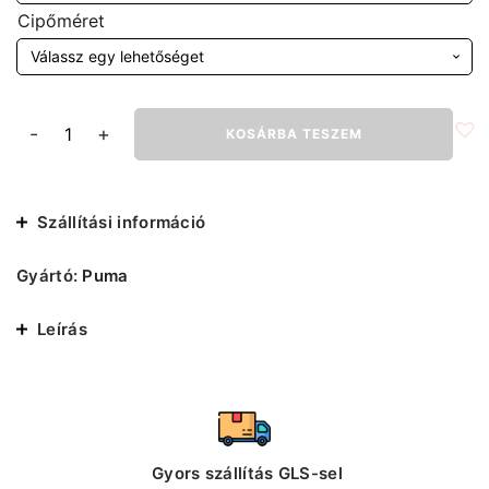
Cipőméret
Puma
-
+
KOSÁRBA TESZEM
Sf
Future
Cat
Ultra
Szállítási információ
férfi
cipő
mennyiség
Gyártó:
Puma
Leírás
Gyors szállítás GLS-sel