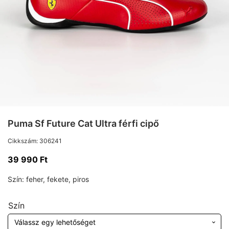
Puma Sf Future Cat Ultra férfi cipő
Cikkszám:
306241
39 990
Ft
Szín:
feher, fekete, piros
Szín